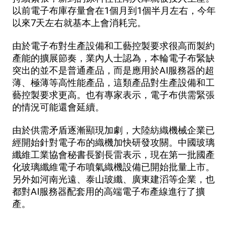
以前電子布庫存量會在1個月到1個半月左右，今年
以來7天左右就基本上會消耗完。
由於電子布對生產設備和工藝控製要求很高而製約
產能的擴展節奏，業內人士認為，本輪電子布緊缺
突出的並不是普通產品，而是應用於AI服務器的超
薄、極薄等高性能產品，這類產品對生產設備和工
藝控製要求更高。也有專家表示，電子布供需緊張
的情況可能還會延續。
由於供需矛盾逐漸顯現加劇，大陸紡織機械企業已
經開始針對電子布的織機加快研發攻關。中國玻璃
纖維工業協會秘書長劉長雷表示，現在第一批國產
化玻璃纖維電子布噴氣織機設備已開始批量上市。
另外如河南光遠、泰山玻纖、廣東建滔等企業，也
都對AI服務器配套用的高端電子布產線進行了擴
產。