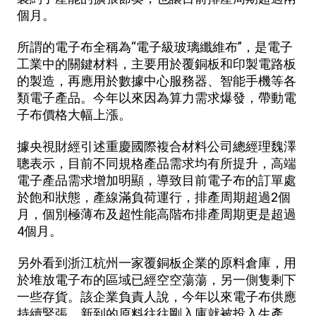
個月。
所謂的電子布全稱為“電子級玻璃纖維布”，是電子
工業中的關鍵材料，主要用於覆銅板和印製電路板
的製造，再應用於數據中心服務器、智能手機等各
類電子產品。今年以來因為算力需求爆發，帶動電
子布價格大幅上漲。
據央視財經引述重慶國際複合材料公司總經理魏澤
聰表示，目前不同規格產品需求均有所提升，高端
電子產品需求增加明顯，導致目前電子布的訂單處
於飽和狀態，產線滿負荷運行，排產周期超過2個
月，個別極薄布及超性能高階布排產周期更是超過
4個月。
另外看到浙江杭州一家覆銅板企業的原料倉庫，用
於堆放電子布的區域已經空空蕩蕩，另一側隻剩下
一些存貨。該企業負責人說，今年以來電子布供應
持續緊張，新到的原料往往剛入庫就被投入生產。